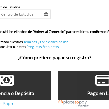
ro de Estudios
o utilice el boton de "Volver al Comercio" para recibir su confirmac
eptando nuestros
Terminos y Condiciones de Uso
.
consultar nuestras
Preguntas Frecuentas
¿Cómo prefiere pagar su registro?
ncia o Depósito
Pago en L
e Pago